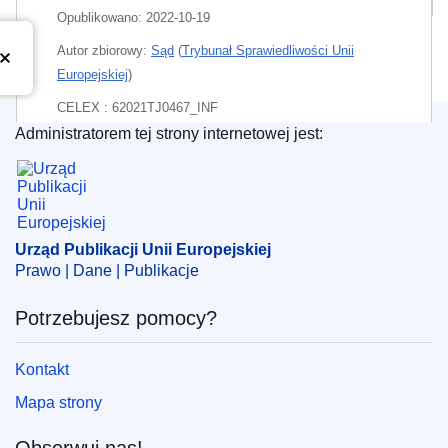
Opublikowano:
2022-10-19
Autor zbiorowy:
Sąd
(
Trybunał Sprawiedliwości Unii
Europejskiej
)
CELEX : 62021TJ0467_INF
Administratorem tej strony internetowej jest:
ECLI : ECLI:EU:T:2022:645
Urząd Publikacji Unii Europejskiej
Urząd Publikacji Unii Europejskiej
Prawo | Dane | Publikacje
Potrzebujesz pomocy?
Kontakt
Mapa strony
Obserwuj nas!