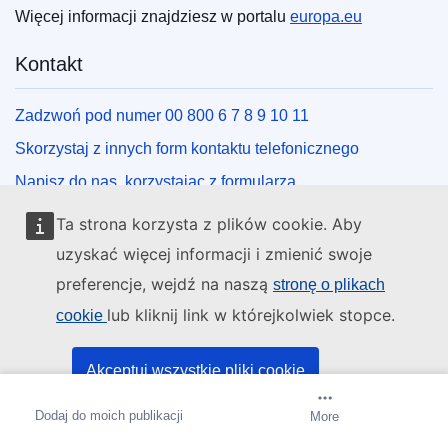
Więcej informacji znajdziesz w portalu
europa.eu
Kontakt
Zadzwoń pod numer 00 800 6 7 8 9 10 11
Skorzystaj z innych form kontaktu telefonicznego
Napisz do nas, korzystając z formularza
Spotkaj się z nami w lokalnym punkcie UE
Ta strona korzysta z plików cookie. Aby
uzyskać więcej informacji i zmienić swoje
Media społecznościowe
preferencje, wejdź na naszą
stronę o plikach
lub kliknij link w którejkolwiek stopce.
cookie
Obserwuj UE w mediach społecznościowych
Instytucje i organy UE
Akceptuj wszystkie pliki cookie
Dodaj do moich publikacji
Utwórz powiadomienie
More
Akceptuj tylko niezbędne pliki cookie
Wyszukiwanie instytucji i organów UE