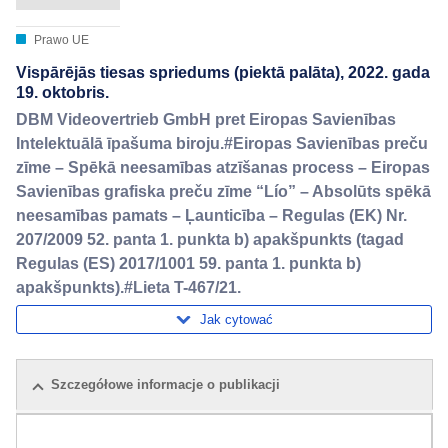
Prawo UE
Vispārējās tiesas spriedums (piektā palāta), 2022. gada
19. oktobris.
DBM Videovertrieb GmbH pret Eiropas Savienības
Intelektuālā īpašuma biroju.#Eiropas Savienības preču
zīme – Spēkā neesamības atzīšanas process – Eiropas
Savienības grafiska preču zīme “Lío” – Absolūts spēkā
neesamības pamats – Ļaunticība – Regulas (EK) Nr.
207/2009 52. panta 1. punkta b) apakšpunkts (tagad
Regulas (ES) 2017/1001 59. panta 1. punkta b)
apakšpunkts).#Lieta T-467/21.
Jak cytować
Szczegółowe informacje o publikacji
Pakiet