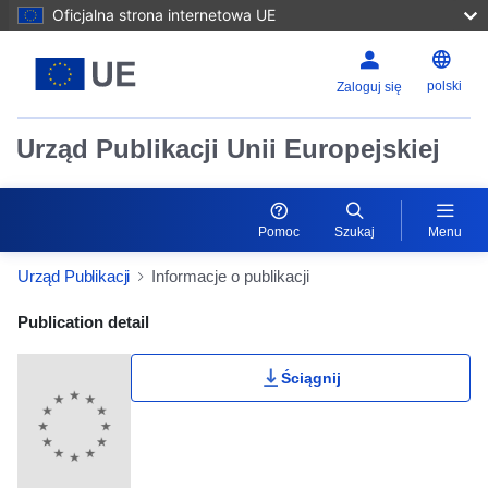
Oficjalna strona internetowa UE
polski
Zaloguj się
Urząd Publikacji Unii Europejskiej
Pomoc
Szukaj
Menu
Urząd Publikacji
Informacje o publikacji
Publication Detail Actions Portlet
Publication detail
Ściągnij