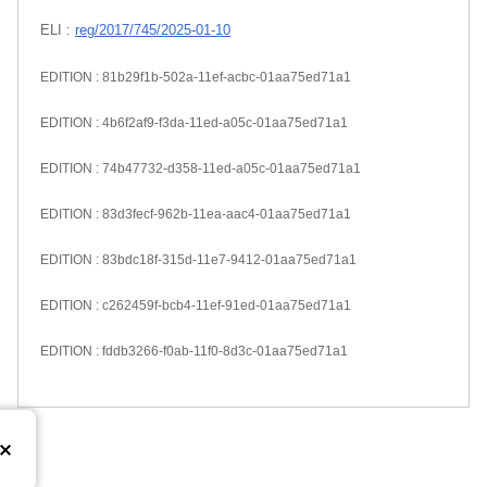
ELI :
reg/2017/745/2025-01-10
EDITION : 81b29f1b-502a-11ef-acbc-01aa75ed71a1
EDITION : 4b6f2af9-f3da-11ed-a05c-01aa75ed71a1
EDITION : 74b47732-d358-11ed-a05c-01aa75ed71a1
EDITION : 83d3fecf-962b-11ea-aac4-01aa75ed71a1
EDITION : 83bdc18f-315d-11e7-9412-01aa75ed71a1
EDITION : c262459f-bcb4-11ef-91ed-01aa75ed71a1
EDITION : fddb3266-f0ab-11f0-8d3c-01aa75ed71a1