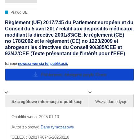
Prawo UE
Règlement (UE) 2017/745 du Parlement européen et du
Conseil du 5 avril 2017 relatif aux dispositifs médicaux,
modifiant la directive 2001/83/CE, le règlement (CE)
no 178/2002 et le règlement (CE) no 1223/2009 et
abrogeant les directives du Conseil 90/385/CEE et
93/42/CEE (Texte présentant de l'intérêt pour l'EEE)
Istnieje
nowsza wersja tej publikacji.
Pobieranie, dostępne języki
Close
Szczegółowe informacje o publikacji
Wszystkie edycje
Opublikowano:
2025-01-10
Autor zbiorowy:
Dane tymczasowe
CELEX : 02017R0745-20250110