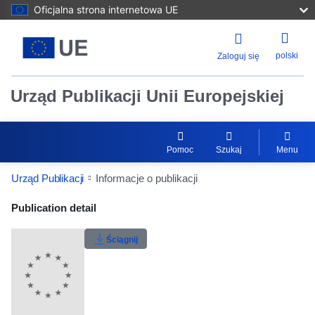
Oficjalna strona internetowa UE
polski
Zaloguj się
Urząd Publikacji Unii Europejskiej
Pomoc
Szukaj
Menu
Urząd Publikacji
Informacje o publikacji
Publication Detail Actions Portlet
Publication detail
Klasyfikacja użytkownika
Ściągnij