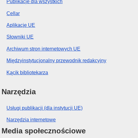
Publikacje dla wszystkich
Cellar
Aplikacje UE
Słowniki UE
Archiwum stron internetowych UE
Międzyinstytucjonalny przewodnik redakcyjny
Kącik bibliotekarza
Narzędzia
Usługi publikacji (dla instytucji UE)
Narzędzia internetowe
Media społecznościowe