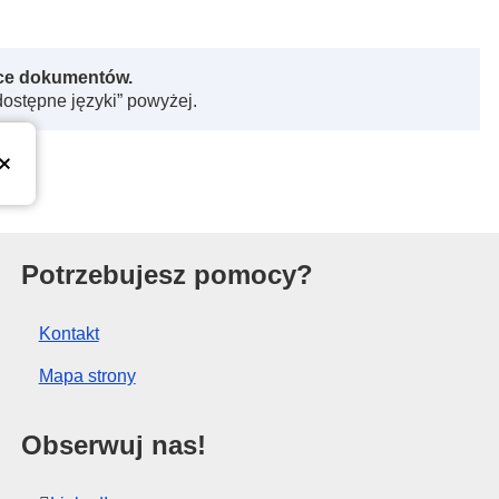
rce dokumentów.
dostępne języki” powyżej.
kiej
Potrzebujesz pomocy?
Kontakt
Mapa strony
Obserwuj nas!