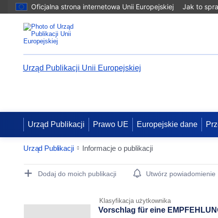
Oficjalna strona internetowa Unii Europejskiej
Jak to spr
Urząd Publikacji Unii Europejskiej
Urząd Publikacji
Prawo UE
Europejskie dane
Prz
Urząd Publikacji
Informacje o publikacji
Publication Detail Actions Portlet
Dodaj do moich publikacji
Utwórz powiadomienie
Klasyfikacja użytkownika
Vorschlag für eine EMPFEHLUNG