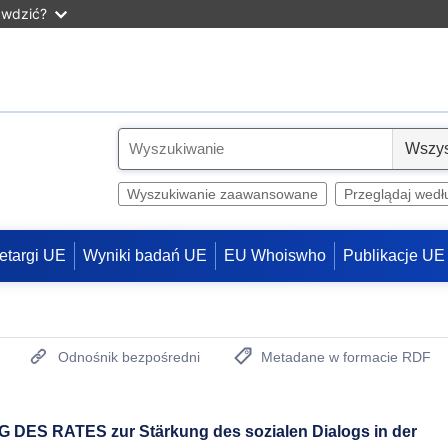
awdzić?
S
e
l
Wyszukiwanie zaawansowane
Przeglądaj wedł
e
c
etargi UE
Wyniki badań UE
EU Whoiswho
Publikacje UE
t
Odnośnik bezpośredni
Metadane w formacie RDF
(otwiera nowe okno)
 DES RATES zur Stärkung des sozialen Dialogs in der