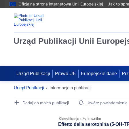
Oficjalna strona internetowa Unii Europejskiej
Jak to spr
Urząd Publikacji Unii Europej
Urząd Publikacji
Prawo UE
Europejskie dane
Prz
Urząd Publikacji
Informacje o publikacji
Publication Detail Actions Portlet
Dodaj do moich publikacji
Utwórz powiadomienie
Klasyfikacja użytkownika
Effetto della serotonina (5-OH-T