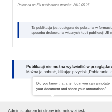
Released on EU publications website:
2019-05-27
Ta publikacja jest dostępna do pobrania w formaci
sposobu drukowania własnych kopii publikacji UE 
Note:
Publikacji nie można wyświetlić w przegląda
Można ją pobrać, klikając przycisk „Pobieranie, 
Did you know that after login you can annotate
your document and share your annotations?
Urząd Publikacji Unii Europejs
Administratorem tej strony internetowej jest: