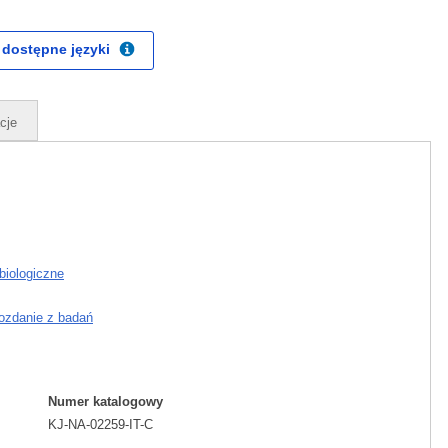
 dostępne języki
cje
biologiczne
ozdanie z badań
Numer katalogowy
KJ-NA-02259-IT-C