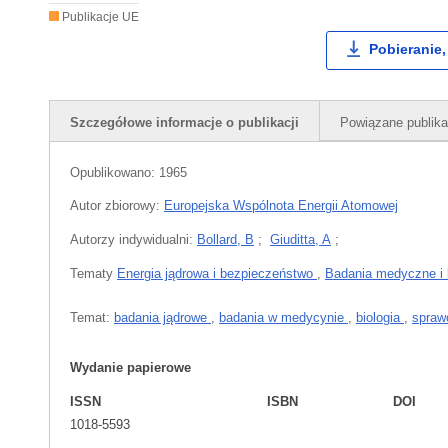
Publikacje UE
Pobieranie,
Szczegółowe informacje o publikacji
Powiązane publika
Opublikowano:
1965
Autor zbiorowy:
Europejska Wspólnota Energii Atomowej
Autorzy indywidualni:
Bollard, B
;
Giuditta, A
;
Tematy
Energia jądrowa i bezpieczeństwo
,
Badania medyczne i 
Temat:
badania jądrowe
,
badania w medycynie
,
biologia
,
spraw
Wydanie papierowe
ISSN
ISBN
DOI
1018-5593