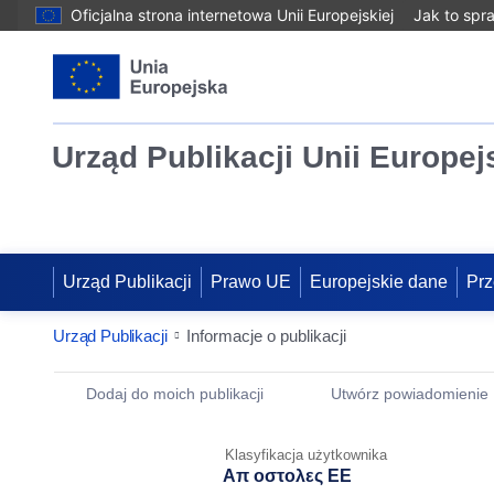
Oficjalna strona internetowa Unii Europejskiej
Jak to spr
Urząd Publikacji Unii Europej
Urząd Publikacji
Prawo UE
Europejskie dane
Prz
Urząd Publikacji
Informacje o publikacji
Publication Detail Actions Portlet
Dodaj do moich publikacji
Utwórz powiadomienie
Klasyfikacja użytkownika
Απ οστολες ΕΕ