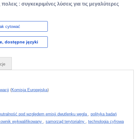
 πολεις : συγκεκριμένες λύσεις για τις μεγαλύτερες
ak cytować
e, dostępne języki
cje
wacji
(
Komisja Europejska
)
eutralność pod względem emisji dwutlenku węgla
,
polityka badań
cownik wykwalifikowany
,
samorząd terytorialny
,
technologia cyfrowa