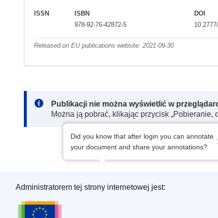
ISSN
ISBN
DOI
978-92-76-42872-5
10.2777
Released on EU publications website:
2021-09-30
Note:
Publikacji nie można wyświetlić w przegląda
Można ją pobrać, klikając przycisk „Pobieranie, 
Did you know that after login you can annotate
your document and share your annotations?
Administratorem tej strony internetowej jest:
Urząd Publikacji Unii Europejskiej