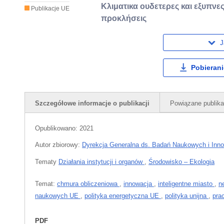
Κλιματικα ουδετερες και εξυπνες
Publikacje UE
προκλήσεις
J
Pobierani
Szczegółowe informacje o publikacji
Powiązane publika
Opublikowano:
2021
Autor zbiorowy:
Dyrekcja Generalna ds. Badań Naukowych i Inno
Tematy
Działania instytucji i organów
,
Środowisko – Ekologia
Temat:
chmura obliczeniowa
,
innowacja
,
inteligentne miasto
,
n
naukowych UE
,
polityka energetyczna UE
,
polityka unijna
,
pra
PDF