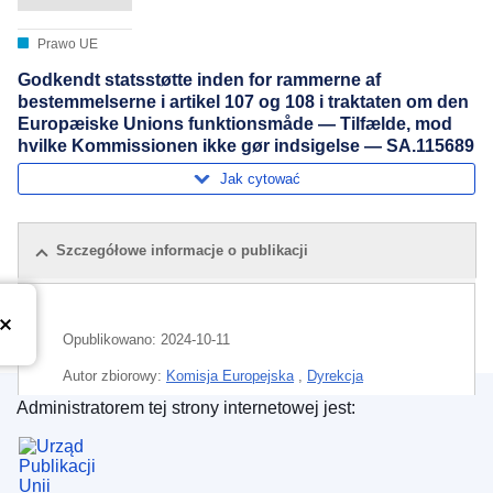
Prawo UE
Godkendt statsstøtte inden for rammerne af
bestemmelserne i artikel 107 og 108 i traktaten om den
Europæiske Unions funktionsmåde — Tilfælde, mod
hvilke Kommissionen ikke gør indsigelse — SA.115689
Jak cytować
Szczegółowe informacje o publikacji
Opublikowano:
2024-10-11
Autor zbiorowy:
Komisja Europejska
,
Dyrekcja
Generalna ds. Konkurencji
(
Komisja Europejska
)
Administratorem tej strony internetowej jest:
Urząd Publikacji Unii Europejskiej
Temat:
Irlandia
,
kontrola pomocy państwowej
,
pomoc
państwowa
,
produkcja roślinna