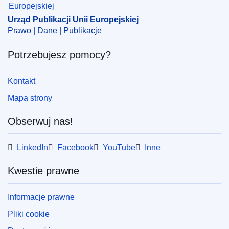
CELEX : 52024AS115689
Urząd Publikacji Unii Europejskiej
ELI :
C/2024/6119/oj
Prawo | Dane | Publikacje
OJ : C_202406119
Potrzebujesz pomocy?
IMMC : C(2024)6449/3659014
Kontakt
Mapa strony
Obserwuj nas!
LinkedIn
Facebook
YouTube
Inne
Kwestie prawne
Informacje prawne
Pliki cookie