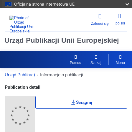
Oficjalna strona internetowa UE
polski
Zaloguj się
Urząd Publikacji Unii Europejskiej
Pomoc
Szukaj
Menu
Urząd Publikacji
Informacje o publikacji
Publication Detail Actions Portlet
Publication detail
Ściągnij