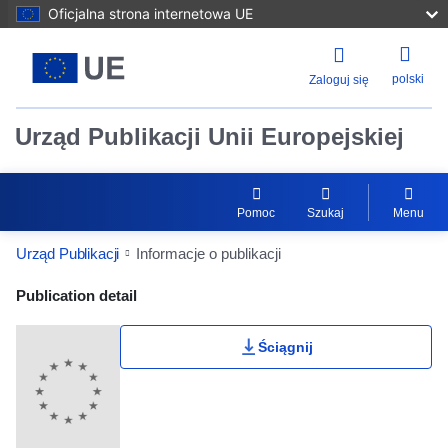
Oficjalna strona internetowa UE
polski
Zaloguj się
Urząd Publikacji Unii Europejskiej
Pomoc
Szukaj
Menu
Urząd Publikacji
Informacje o publikacji
Publication Detail Actions Portlet
Publication detail
Ściągnij