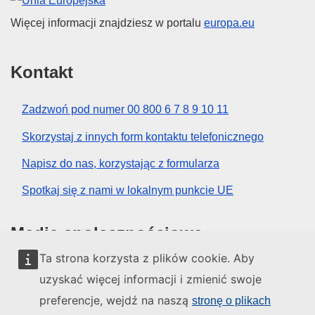
Unia Europejska
Więcej informacji znajdziesz w portalu
europa.eu
Kontakt
Zadzwoń pod numer 00 800 6 7 8 9 10 11
Skorzystaj z innych form kontaktu telefonicznego
Napisz do nas, korzystając z formularza
Spotkaj się z nami w lokalnym punkcie UE
Media społecznościowe
Ta strona korzysta z plików cookie. Aby
Obserwuj UE w mediach społecznościowych
uzyskać więcej informacji i zmienić swoje
preferencje, wejdź na naszą
stronę o plikach
Instytucje i organy UE