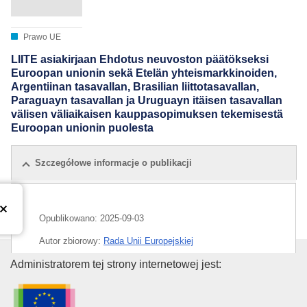
Prawo UE
LIITE asiakirjaan Ehdotus neuvoston päätökseksi
Euroopan unionin sekä Etelän yhteismarkkinoiden,
Argentiinan tasavallan, Brasilian liittotasavallan,
Paraguayn tasavallan ja Uruguayn itäisen tasavallan
välisen väliaikaisen kauppasopimuksen tekemisestä
Euroopan unionin puolesta
Szczegółowe informacje o publikacji
Opublikowano:
2025-09-03
Autor zbiorowy:
Rada Unii Europejskiej
Urząd Publikacji Unii Europejski
Administratorem tej strony internetowej jest:
IMMC : ST 12487 2025 ADD 5