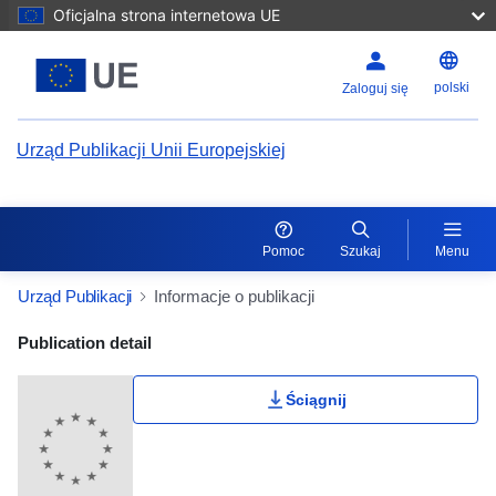
Oficjalna strona internetowa UE
polski
Zaloguj się
Urząd Publikacji Unii Europejskiej
Pomoc
Szukaj
Menu
Urząd Publikacji
Informacje o publikacji
Publication Detail Actions Portlet
Publication detail
Ściągnij