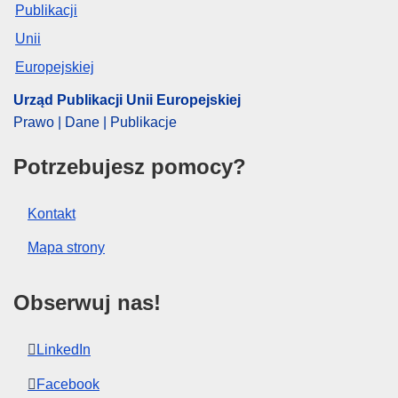
EDITION : ad53bbbf-db26-11ee-b9d9-01aa75ed71a1
Urząd Publikacji Unii Europejskiej
Prawo | Dane | Publikacje
Potrzebujesz pomocy?
Kontakt
Mapa strony
Obserwuj nas!
LinkedIn
Facebook