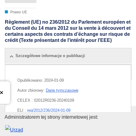
Prawo UE
Règlement (UE) no 236/2012 du Parlement européen et
du Conseil du 14 mars 2012 sur la vente à découvert et
certains aspects des contrats d’échange sur risque de
crédit (Texte présentant de l'intérêt pour l'EEE)
Szczegółowe informacje o publikacji
Wszystkie edycje
Opublikowano:
2024-01-09
Autor zbiorowy:
Dane tymczasowe
CELEX : 02012R0236-20240109
ELI :
reg/2012/236/2024-01-09
Urząd Publikacji Unii Europejski
Administratorem tej strony internetowej jest:
EDITION : 96337e53-8918-11ec-8c40-01aa75ed71a1