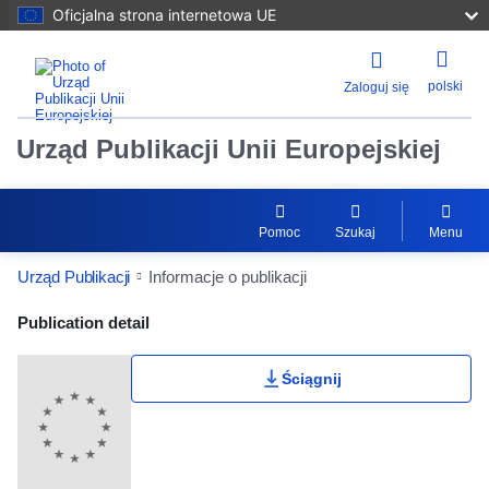
Oficjalna strona internetowa UE
polski
Zaloguj się
Urząd Publikacji Unii Europejskiej
Pomoc
Szukaj
Menu
Urząd Publikacji
Informacje o publikacji
Publication Detail Actions Portlet
Publication detail
Ściągnij