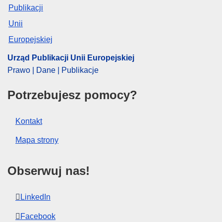
CELEX : 32025D1204
ELI :
dec/2025/1204/oj
OJ : L_202501204
Urząd Publikacji Unii Europejskiej
IMMC : ST 9244 2025 INIT
Prawo | Dane | Publikacje
Potrzebujesz pomocy?
pdfa2a
Pokaż wszystkie wydania z tej serii
Kontakt
Mapa strony
Obserwuj nas!
LinkedIn
Facebook