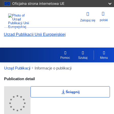
Oficjalna strona internetowa UE
polski
Zaloguj się
Urząd Publikacji Unii Europejskiej
Pomoc
Szukaj
Menu
Urząd Publikacji
Informacje o publikacji
Publication Detail Actions Portlet
Publication detail
Ściągnij