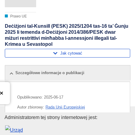
Prawo UE
Deċiżjoni tal-Kunsill (PESK) 2025/1204 tas-16 ta’ Ġunju
2025 li temenda d-Deċiżjoni 2014/386/PESK dwar
miżuri restrittivi minħabba l-annessjoni illegali tal-
Krimea u Sevastopol
Jak cytować
Szczegółowe informacje o publikacji
Opublikowano:
2025-06-17
Autor zbiorowy:
Rada Unii Europejskiej
Urząd Publikacji Unii Europejski
Administratorem tej strony internetowej jest:
Temat:
konflikt rosyjsko-ukraiński
,
prawo terytorialne
,
Rosja
,
sankcje ekonomiczne
,
sankcje międzynarodowe
,
spór terytorialny
,
Ukraina
,
unijny środek ograniczający