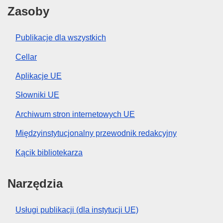
Zasoby
Publikacje dla wszystkich
Cellar
Aplikacje UE
Słowniki UE
Archiwum stron internetowych UE
Międzyinstytucjonalny przewodnik redakcyjny
Kącik bibliotekarza
Narzędzia
Usługi publikacji (dla instytucji UE)