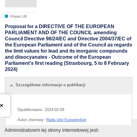
Prawo UE
Proposal for a DIRECTIVE OF THE EUROPEAN
PARLIAMENT AND OF THE COUNCIL amending
Council Directive 98/24/EC and Directive 2004/37/EC of
the European Parliament and of the Council as regards
the limit values for lead and its inorganic compounds
and diisocyanates - Outcome of the European
Parliament's first reading (Strasbourg, 5 to 8 February
2024)
Szczegółowe informacje o publikacji
Opublikowano:
2024-02-09
Autor zbiorowy:
Rada Unii Europejskiej
Urząd Publikacji Unii Europejski
Administratorem tej strony internetowej jest:
IMMC : ST 6109 2024 INIT