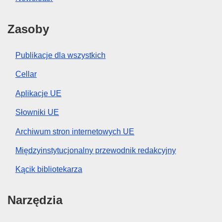
Zasoby
Publikacje dla wszystkich
Cellar
Aplikacje UE
Słowniki UE
Archiwum stron internetowych UE
Międzyinstytucjonalny przewodnik redakcyjny
Kącik bibliotekarza
Narzędzia