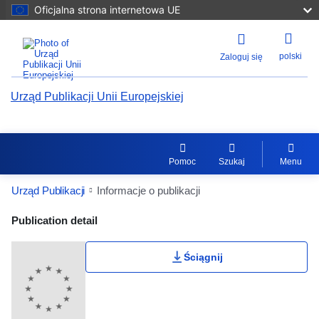
Oficjalna strona internetowa UE
polski
Zaloguj się
Urząd Publikacji Unii Europejskiej
Pomoc
Szukaj
Menu
Urząd Publikacji
Informacje o publikacji
Publication Detail Actions Portlet
Publication detail
Ściągnij