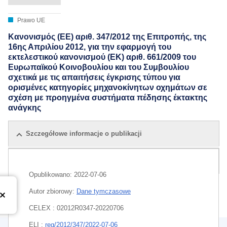
Prawo UE
Κανονισμός (ΕΕ) αριθ. 347/2012 της Επιτροπής, της
16ης Απριλίου 2012, για την εφαρμογή του
εκτελεστικού κανονισμού (ΕΚ) αριθ. 661/2009 του
Ευρωπαϊκού Κοινοβουλίου και του Συμβουλίου
σχετικά με τις απαιτήσεις έγκρισης τύπου για
ορισμένες κατηγορίες μηχανοκίνητων οχημάτων σε
σχέση με προηγμένα συστήματα πέδησης έκτακτης
ανάγκης
Szczegółowe informacje o publikacji
Wszystkie edycje
Opublikowano:
2022-07-06
Autor zbiorowy:
Dane tymczasowe
CELEX : 02012R0347-20220706
ELI :
reg/2012/347/2022-07-06