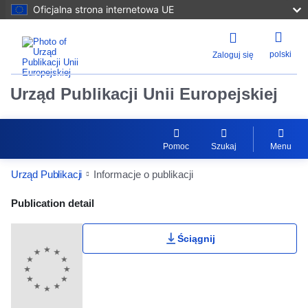
Oficjalna strona internetowa UE
polski
Zaloguj się
Urząd Publikacji Unii Europejskiej
Pomoc
Szukaj
Menu
Urząd Publikacji
Informacje o publikacji
Publication Detail Actions Portlet
Publication detail
Ściągnij