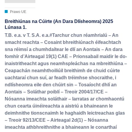
Prawo UE
Breithiúnas na Cúirte (An Dara Dlísheomra) 2025
Lúnasa 1.
T.B. e.a. v T. S.A. e.a.#Tarchur chun réamhrialú – An
smacht reachta – Cosaint bhreithiúnach éifeachtach
sna réimsí a chumhdaítear le dlí an Aontais – An dara
fomhír d’Airteagal 19(1) CAE – Prionsabail maidir le do-
inaistritheacht agus neamhspleáchas na mbreithiúna –
Ceapachán neamhthoiliúil breithimh de chuid cúirte
uachtaraí chun suí, ar feadh tréimhse shocraithe, i
ndlísheomra eile den chúirt sin – Tosaíocht dhlí an
Aontais – Soláthar poiblí – Treoir 2004/17/CE –
Nósanna imeachta soláthair – Iarratas ar chomhaontú
chun cearta úinéireachta a aistriú a bhaineann le
deimhnithe tionscnaimh le haghaidh leictreachas glas
– Treoir 92/13/CEE – Airteagal 2d(1) – Nósanna
imeachta athbhreithnithe a bhaineann le conarthaí