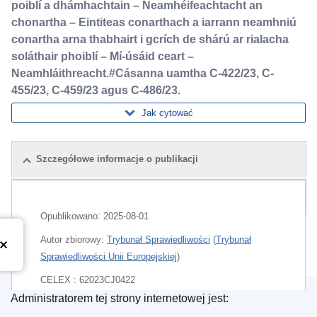
poiblí a dhámhachtain – Neamhéifeachtacht an
chonartha – Eintiteas conarthach a iarrann neamhniú
conartha arna thabhairt i gcrích de shárú ar rialacha
soláthair phoiblí – Mí-úsáid ceart –
Neamhláithreacht.#Cásanna uamtha C-422/23, C-
455/23, C-459/23 agus C-486/23.
Jak cytować
Szczegółowe informacje o publikacji
Pakiet
Opublikowano:
2025-08-01
Autor zbiorowy:
Trybunał Sprawiedliwości
(
Trybunał
Sprawiedliwości Unii Europejskiej
)
CELEX : 62023CJ0422
Administratorem tej strony internetowej jest:
ECLI : ECLI:EU:C:2025:592
Urząd Publikacji Unii Europejskiej