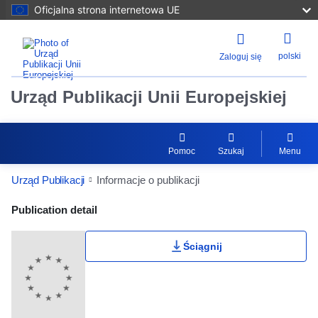
Oficjalna strona internetowa UE
polski
Zaloguj się
Urząd Publikacji Unii Europejskiej
Pomoc
Szukaj
Menu
Urząd Publikacji
Informacje o publikacji
Publication Detail Actions Portlet
Publication detail
Ściągnij