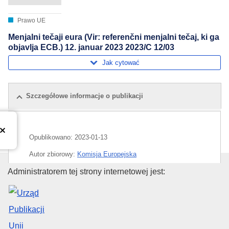
Prawo UE
Menjalni tečaji eura (Vir: referenčni menjalni tečaj, ki ga
objavlja ECB.) 12. januar 2023 2023/C 12/03
Jak cytować
Szczegółowe informacje o publikacji
Opublikowano:
2023-01-13
Autor zbiorowy:
Komisja Europejska
Urząd Publikacji Unii Europejski
Administratorem tej strony internetowej jest:
Temat:
euro
,
kurs dewizowy
,
waluta
CELEX : C2023/012/03
OJ : JOC_2023_012_R_0003
IMMC : 9999