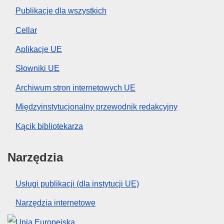
Publikacje dla wszystkich
Cellar
Aplikacje UE
Słowniki UE
Archiwum stron internetowych UE
Międzyinstytucjonalny przewodnik redakcyjny
Kącik bibliotekarza
Narzędzia
Usługi publikacji (dla instytucji UE)
Narzędzia internetowe
Unia Europejska