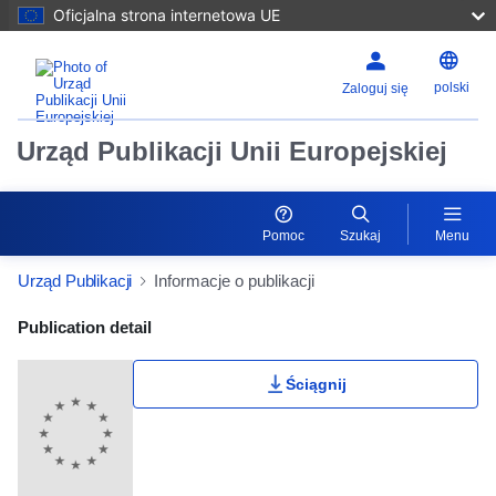
Oficjalna strona internetowa UE
polski
Zaloguj się
Urząd Publikacji Unii Europejskiej
Pomoc
Szukaj
Menu
Urząd Publikacji
Informacje o publikacji
Publication Detail Actions Portlet
Publication detail
Ściągnij