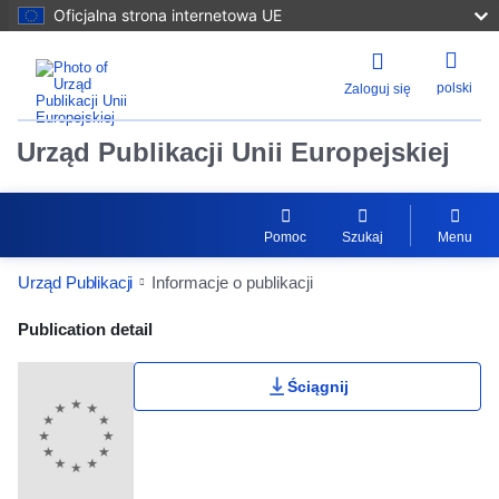
Oficjalna strona internetowa UE
polski
Zaloguj się
Urząd Publikacji Unii Europejskiej
Pomoc
Szukaj
Menu
Urząd Publikacji
Informacje o publikacji
Publication Detail Actions Portlet
Publication detail
Ściągnij