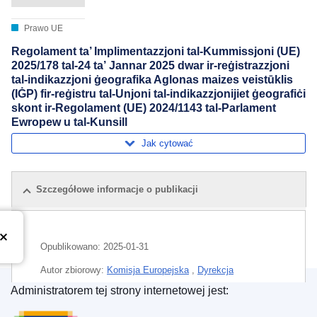
Prawo UE
Regolament ta’ Implimentazzjoni tal-Kummissjoni (UE)
2025/178 tal-24 ta’ Jannar 2025 dwar ir-reġistrazzjoni
tal-indikazzjoni ġeografika Aglonas maizes veistūklis
(IĠP) fir-reġistru tal-Unjoni tal-indikazzjonijiet ġeografiċi
skont ir-Regolament (UE) 2024/1143 tal-Parlament
Ewropew u tal-Kunsill
Jak cytować
Szczegółowe informacje o publikacji
Opublikowano:
2025-01-31
Autor zbiorowy:
Komisja Europejska
,
Dyrekcja
Generalna ds. Rolnictwa i Rozwoju Obszarów Wiejskich
Administratorem tej strony internetowej jest:
(
Komisja Europejska
)
Urząd Publikacji Unii Europejskiej