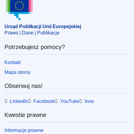
Temat:
chleb
,
etykietowanie
,
opis produktu
,
oznaczenie
pochodzenia
,
Łatgalia
,
Łotwa
CELEX : 32025R0178
Urząd Publikacji Unii Europejskiej
Prawo | Dane | Publikacje
ELI :
reg_impl/2025/178/oj
OJ : L_202500178
Potrzebujesz pomocy?
IMMC : C(2025)620/3894888
Kontakt
pdfa2a
Mapa strony
Pokaż wszystkie wydania z tej serii
Obserwuj nas!
LinkedIn
Facebook
YouTube
Inne
Kwestie prawne
Informacje prawne