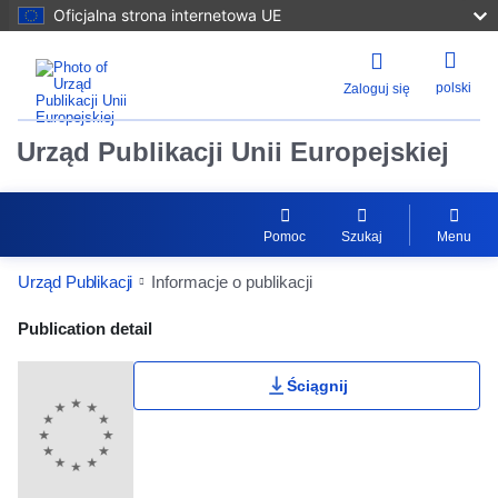
Oficjalna strona internetowa UE
polski
Zaloguj się
Urząd Publikacji Unii Europejskiej
Pomoc
Szukaj
Menu
Urząd Publikacji
Informacje o publikacji
Publication Detail Actions Portlet
Publication detail
Ściągnij