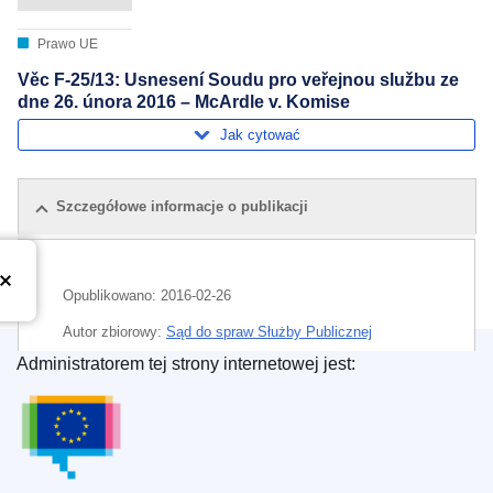
Prawo UE
Věc F-25/13: Usnesení Soudu pro veřejnou službu ze
dne 26. února 2016 – McArdle v. Komise
Jak cytować
Szczegółowe informacje o publikacji
Opublikowano:
2016-02-26
Autor zbiorowy:
Sąd do spraw Służby Publicznej
(
Trybunał Sprawiedliwości Unii Europejskiej
)
Administratorem tej strony internetowej jest:
Urząd Publikacji Unii Europejskiej
Temat:
przekazanie prawa do emerytury
,
regulamin
pracowniczy (UE)
,
urzędnik europejski
CELEX : 62013FB0025