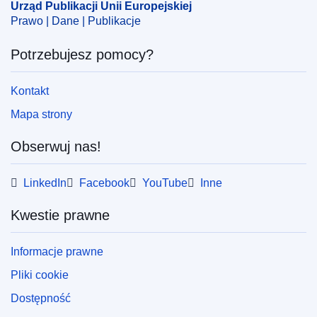
Urząd Publikacji Unii Europejskiej
OJ : JOC_2016_136_R_0070
Prawo | Dane | Publikacje
IMMC : RAD-F-0025-2013
Potrzebujesz pomocy?
Kontakt
Mapa strony
Obserwuj nas!
LinkedIn
Facebook
YouTube
Inne
Kwestie prawne
Informacje prawne
Pliki cookie
Dostępność