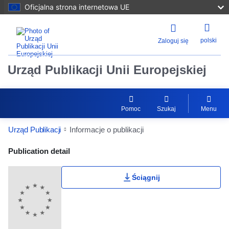
Oficjalna strona internetowa UE
polski
Zaloguj się
Urząd Publikacji Unii Europejskiej
Pomoc
Szukaj
Menu
Urząd Publikacji
Informacje o publikacji
Publication Detail Actions Portlet
Publication detail
Ściągnij