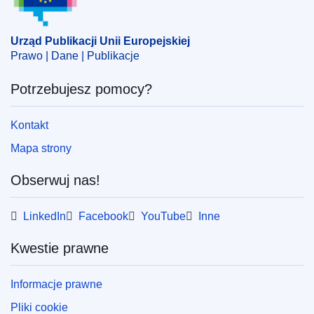
EDITION : 22ce6f14-ed85-11ec-a534-01aa75ed71a1
EDITION : 61c55404-22cf-11ed-8fa0-01aa75ed71a1
Urząd Publikacji Unii Europejskiej
Prawo | Dane | Publikacje
EDITION : 0e6503d8-3063-11ed-975d-01aa75ed71a1
Potrzebujesz pomocy?
EDITION : d8a71692-3ea8-11ed-92ed-01aa75ed71a1
EDITION : da7cf3d9-5132-11ed-92ed-01aa75ed71a1
Kontakt
Mapa strony
EDITION : ec67eb08-5ba8-11ed-92ed-01aa75ed71a1
EDITION : 634fc9e8-6bfb-11ed-9887-01aa75ed71a1
Obserwuj nas!
EDITION : 1e438cd1-9db8-11ed-b508-01aa75ed71a1
LinkedIn
Facebook
YouTube
Inne
EDITION : c0e2cc87-accf-11ed-8912-01aa75ed71a1
Kwestie prawne
EDITION : 081405c0-b780-11ed-8912-01aa75ed71a1
Informacje prawne
EDITION : c70e60f0-c9c2-11ed-a05c-01aa75ed71a1
Pliki cookie