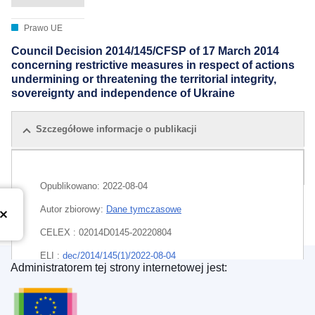
Prawo UE
Council Decision 2014/145/CFSP of 17 March 2014
concerning restrictive measures in respect of actions
undermining or threatening the territorial integrity,
sovereignty and independence of Ukraine
Szczegółowe informacje o publikacji
Wszystkie edycje
Opublikowano:
2022-08-04
Autor zbiorowy:
Dane tymczasowe
CELEX : 02014D0145-20220804
ELI :
dec/2014/145(1)/2022-08-04
Administratorem tej strony internetowej jest:
Urząd Publikacji Unii Europejskiej
EDITION : b92bbb72-140b-11ed-8fa0-01aa75ed71a1