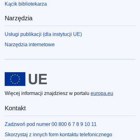
Kącik bibliotekarza
EDITION : fddb20e5-e607-11ee-8b2b-01aa75ed71a1
Narzędzia
EDITION : 65d4436e-f2eb-11ee-8e14-01aa75ed71a1
Usługi publikacji (dla instytucji UE)
EDITION : 4fdabdaa-2d9f-11ef-a61b-01aa75ed71a1
Narzędzia internetowe
EDITION : bb77550e-4f5c-11ef-acbc-01aa75ed71a1
EDITION : 5e570346-8004-11ef-a67d-01aa75ed71a1
Unia Europejska
EDITION : c3e029a3-d24c-11ef-be2a-01aa75ed71a1
EDITION : 18026aca-0433-11f0-9503-01aa75ed71a1
Więcej informacji znajdziesz w portalu
europa.eu
EDITION : 2deb48fc-1a2d-11f0-b1a3-01aa75ed71a1
Kontakt
EDITION : 908cda85-4159-11f0-b9f2-01aa75ed71a1
Zadzwoń pod numer 00 800 6 7 8 9 10 11
EDITION : 48bc9151-7689-11f0-9af8-01aa75ed71a1
Skorzystaj z innych form kontaktu telefonicznego