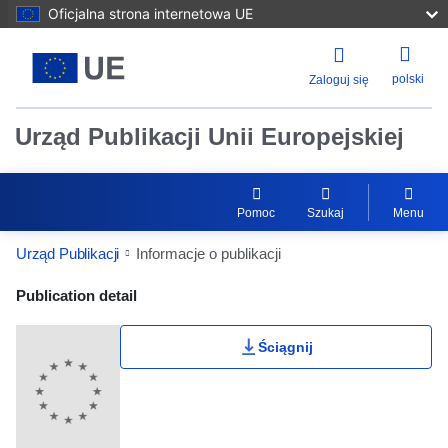
Oficjalna strona internetowa UE
polski
Zaloguj się
Urząd Publikacji Unii Europejskiej
Pomoc
Szukaj
Menu
Urząd Publikacji
Informacje o publikacji
Publication Detail Actions Portlet
Publication detail
Ściągnij