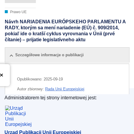
Prawo UE
Návrh NARIADENIA EURÓPSKEHO PARLAMENTU A
RADY, ktorým sa mení nariadenie (EÚ) č. 909/2014,
pokiaľ ide o kratší cyklus vyrovnania v Únii (prvé
čítanie) – prijatie legislatívneho aktu
Szczegółowe informacje o publikacji
Opublikowano:
2025-09-19
Autor zbiorowy:
Rada Unii Europejskiej
Administratorem tej strony internetowej jest:
IMMC : ST 12840 2025 INIT
Urząd Publikacji Unii Europejskiej
Urząd Publikacji Unii Europejskiej