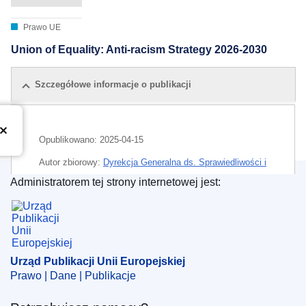
Prawo UE
Union of Equality: Anti-racism Strategy 2026-2030
Szczegółowe informacje o publikacji
Opublikowano:
2025-04-15
Autor zbiorowy:
Dyrekcja Generalna ds. Sprawiedliwości i
Konsumentów
(
Komisja Europejska
)
,
Komisja
Administratorem tej strony internetowej jest:
Europejska
Urząd Publikacji Unii Europejskiej
Temat:
państwo prawne
,
prawa podstawowe
IMMC : Ares(2025)3072838
Urząd Publikacji Unii Europejskiej
Prawo | Dane | Publikacje