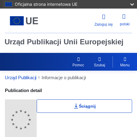
Oficjalna strona internetowa UE
polski
Zaloguj się
Urząd Publikacji Unii Europejskiej
Pomoc
Szukaj
Menu
Urząd Publikacji
Informacje o publikacji
Publication Detail Actions Portlet
Publication detail
Ściągnij