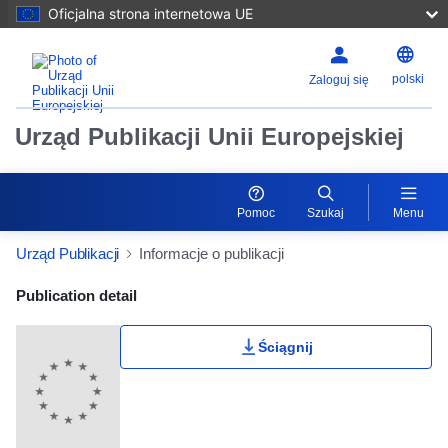
Oficjalna strona internetowa UE
polski
Zaloguj się
Urząd Publikacji Unii Europejskiej
Pomoc
Szukaj
Menu
Urząd Publikacji
Informacje o publikacji
Publication Detail Actions Portlet
Publication detail
Ściągnij