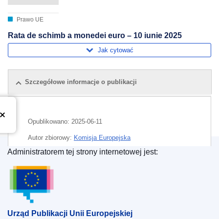
Prawo UE
Rata de schimb a monedei euro – 10 iunie 2025
Jak cytować
Szczegółowe informacje o publikacji
Opublikowano:
2025-06-11
Autor zbiorowy:
Komisja Europejska
Administratorem tej strony internetowej jest:
Temat:
euro
,
kurs dewizowy
,
waluta
Urząd Publikacji Unii Europejskiej
CELEX : C/2025/03104
ELI :
C/2025/3104/oj
OJ : C_202503104
Urząd Publikacji Unii Europejskiej