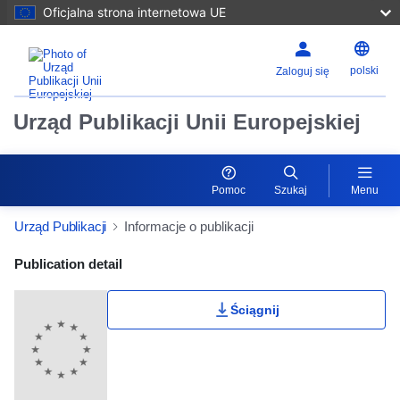
Oficjalna strona internetowa UE
polski
Zaloguj się
Urząd Publikacji Unii Europejskiej
Pomoc
Szukaj
Menu
Urząd Publikacji
Informacje o publikacji
Publication Detail Actions Portlet
Publication detail
Ściągnij