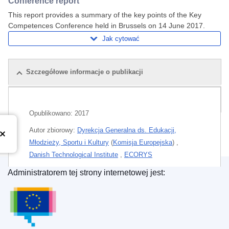
Conference report
This report provides a summary of the key points of the Key
Competences Conference held in Brussels on 14 June 2017.
Jak cytować
Szczegółowe informacje o publikacji
Powiązane publikacje
Opublikowano:
2017
Autor zbiorowy:
Dyrekcja Generalna ds. Edukacji,
Młodzieży, Sportu i Kultury
(
Komisja Europejska
)
,
Danish Technological Institute
,
ECORYS
Administratorem tej strony internetowej jest:
Autorzy indywidualni:
Kwaw, Elizabeth
;
Sylvest, Janne
Urząd Publikacji Unii Europejskiej
;
Tematy
Polityka edukacyjna
,
Nauczanie
Temat:
ekorozwój
,
konsultacje publiczne
,
kwalifikacje