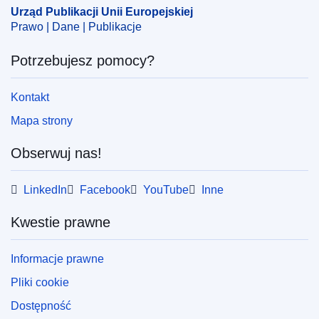
zawodowe
,
materiały konferencyjne
,
państwo
Urząd Publikacji Unii Europejskiej
Prawo | Dane | Publikacje
członkowskie UE
,
polityka oświatowa
,
przedsiębiorczość
,
sprawozdanie
,
szkolenie zawodowe
Potrzebujesz pomocy?
,
szkolnictwo zawodowe
,
technologia
,
uczenie się
,
umiejętności cyfrowe
,
wychowanie obywatelskie
,
zarządzanie wiedzą
Kontakt
Mapa strony
PDF
Obserwuj nas!
Released on EU publications website:
2017-08-24
LinkedIn
Facebook
YouTube
Inne
Kwestie prawne
Informacje prawne
Pliki cookie
Dostępność