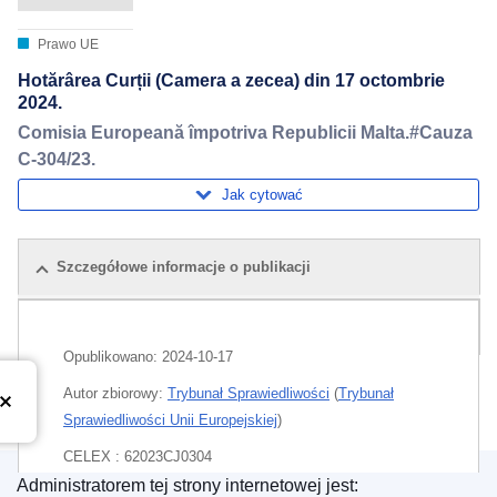
Prawo UE
Hotărârea Curții (Camera a zecea) din 17 octombrie
2024.
Comisia Europeană împotriva Republicii Malta.#Cauza
C-304/23.
Jak cytować
Szczegółowe informacje o publikacji
Pakiet
Opublikowano:
2024-10-17
Autor zbiorowy:
Trybunał Sprawiedliwości
(
Trybunał
Sprawiedliwości Unii Europejskiej
)
CELEX : 62023CJ0304
Administratorem tej strony internetowej jest:
ECLI : ECLI:EU:C:2024:906