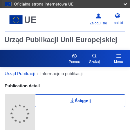
Oficjalna strona internetowa UE
polski
Zaloguj się
Urząd Publikacji Unii Europejskiej
Pomoc
Szukaj
Menu
Urząd Publikacji
Informacje o publikacji
Publication Detail Actions Portlet
Publication detail
Ściągnij