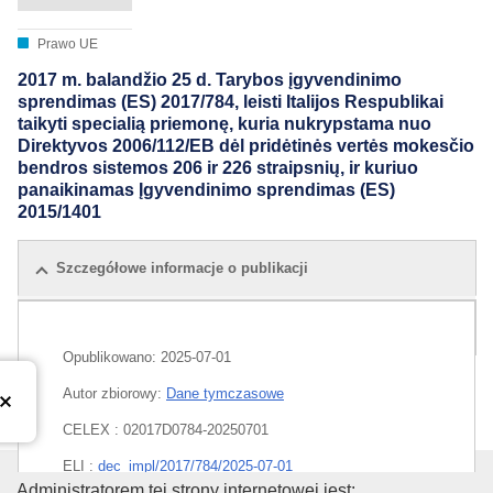
Prawo UE
2017 m. balandžio 25 d. Tarybos įgyvendinimo
sprendimas (ES) 2017/784, leisti Italijos Respublikai
taikyti specialią priemonę, kuria nukrypstama nuo
Direktyvos 2006/112/EB dėl pridėtinės vertės mokesčio
bendros sistemos 206 ir 226 straipsnių, ir kuriuo
panaikinamas Įgyvendinimo sprendimas (ES)
2015/1401
Szczegółowe informacje o publikacji
Wszystkie edycje
Opublikowano:
2025-07-01
Autor zbiorowy:
Dane tymczasowe
CELEX : 02017D0784-20250701
ELI :
dec_impl/2017/784/2025-07-01
Administratorem tej strony internetowej jest: