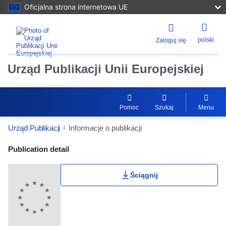
Oficjalna strona internetowa UE
polski
Zaloguj się
Urząd Publikacji Unii Europejskiej
Pomoc
Szukaj
Menu
Urząd Publikacji
Informacje o publikacji
Publication Detail Actions Portlet
Publication detail
Ściągnij