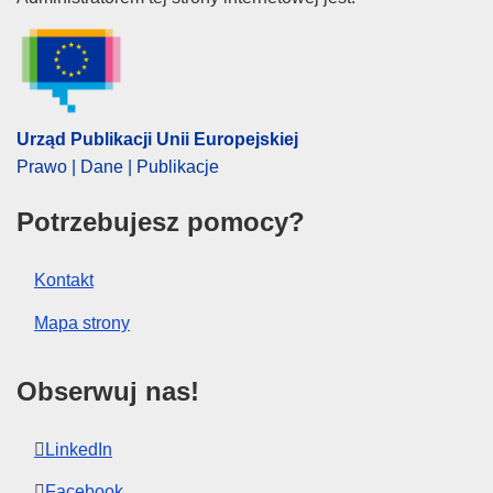
Urząd Publikacji Unii Europejski
EDITION : 652b9480-3d10-11ee-aaec-01aa75ed71a1
EDITION : ea3ae000-d80e-11ea-adf7-01aa75ed71a1
Urząd Publikacji Unii Europejskiej
Prawo | Dane | Publikacje
Potrzebujesz pomocy?
Kontakt
Mapa strony
Obserwuj nas!
LinkedIn
Facebook