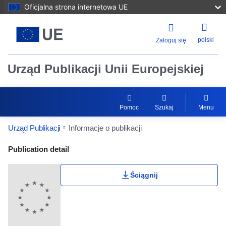
Oficjalna strona internetowa UE
polski
Zaloguj się
Urząd Publikacji Unii Europejskiej
Pomoc
Szukaj
Menu
Urząd Publikacji
Informacje o publikacji
Publication Detail Actions Portlet
Publication detail
Ściągnij