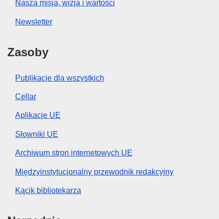
Nasza misja, wizja i wartości
Newsletter
Zasoby
Publikacje dla wszystkich
Cellar
Aplikacje UE
Słowniki UE
Archiwum stron internetowych UE
Międzyinstytucjonalny przewodnik redakcyjny
Kącik bibliotekarza