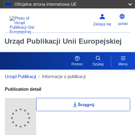
Oficjalna strona internetowa UE
polski
Zaloguj się
Urząd Publikacji Unii Europejskiej
Pomoc
Szukaj
Menu
Urząd Publikacji
Informacje o publikacji
Publication Detail Actions Portlet
Publication detail
Ściągnij