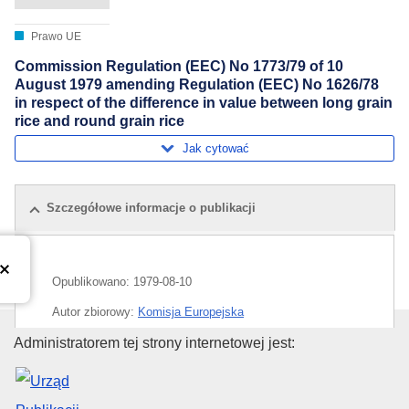
Prawo UE
Commission Regulation (EEC) No 1773/79 of 10
August 1979 amending Regulation (EEC) No 1626/78
in respect of the difference in value between long grain
rice and round grain rice
Jak cytować
Szczegółowe informacje o publikacji
Opublikowano:
1979-08-10
Autor zbiorowy:
Komisja Europejska
Urząd Publikacji Unii Europejski
Administratorem tej strony internetowej jest:
CELEX : 31979R1773
ELI :
reg/1979/1773/oj
OJ : JOL_1979_203_R_0010_012