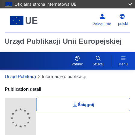
Oficjalna strona internetowa UE
polski
Zaloguj się
Urząd Publikacji Unii Europejskiej
Pomoc
Szukaj
Menu
Urząd Publikacji
Informacje o publikacji
Publication Detail Actions Portlet
Publication detail
Ściągnij