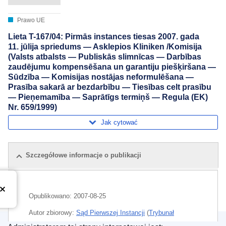
Prawo UE
Lieta T-167/04: Pirmās instances tiesas 2007. gada
11. jūlija spriedums — Asklepios Kliniken /Komisija
(Valsts atbalsts — Publiskās slimnīcas — Darbības
zaudējumu kompensēšana un garantiju piešķiršana —
Sūdzība — Komisijas nostājas neformulēšana —
Prasība sakarā ar bezdarbību — Tiesības celt prasību
— Pieņemamība — Saprātīgs termiņš — Regula (EK)
Nr. 659/1999)
Jak cytować
Szczegółowe informacje o publikacji
Opublikowano:
2007-08-25
Autor zbiorowy:
Sąd Pierwszej Instancji
(
Trybunał
Sprawiedliwości Unii Europejskiej
)
Obecnie znany jako...