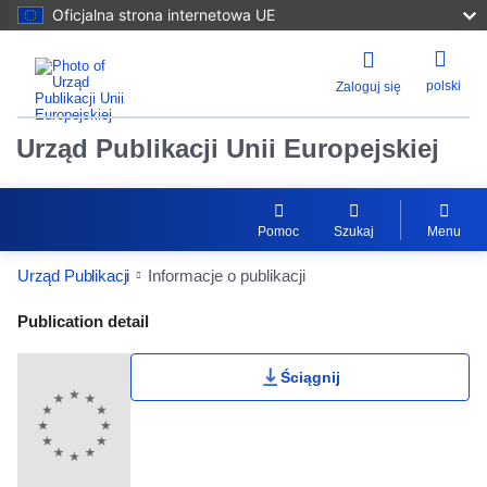
Oficjalna strona internetowa UE
polski
Zaloguj się
Urząd Publikacji Unii Europejskiej
Pomoc
Szukaj
Menu
Urząd Publikacji
Informacje o publikacji
Publication Detail Actions Portlet
Publication detail
Ściągnij