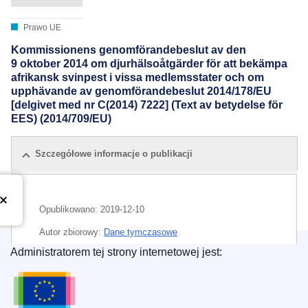
Prawo UE
Kommissionens genomförandebeslut av den
9 oktober 2014 om djurhälsoåtgärder för att bekämpa
afrikansk svinpest i vissa medlemsstater och om
upphävande av genomförandebeslut 2014/178/EU
[delgivet med nr C(2014) 7222] (Text av betydelse för
EES) (2014/709/EU)
Szczegółowe informacje o publikacji
Opublikowano:
2019-12-10
Autor zbiorowy:
Dane tymczasowe
Administratorem tej strony internetowej jest:
CELEX : 02014D0709-20191210
Urząd Publikacji Unii Europejskiej
ELI :
dec_impl/2014/709/2019-12-10