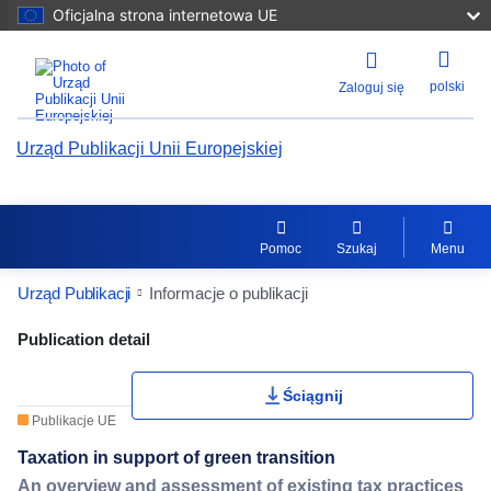
Oficjalna strona internetowa UE
polski
Zaloguj się
Urząd Publikacji Unii Europejskiej
Pomoc
Szukaj
Menu
Urząd Publikacji
Informacje o publikacji
Publication Detail Actions Portlet
Publication detail
Ściągnij
Publikacje UE
Taxation in support of green transition
An overview and assessment of existing tax practices