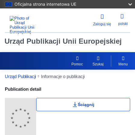
Oficjalna strona internetowa UE
polski
Zaloguj się
Urząd Publikacji Unii Europejskiej
Pomoc
Szukaj
Menu
Urząd Publikacji
Informacje o publikacji
Publication Detail Actions Portlet
Publication detail
Ściągnij