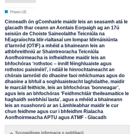
Prawo UE
Cinneadh ón gComhairle maidir leis an seasamh atá le
glacadh thar ceann an Aontais Eorpaigh ag an 17ú
seisiún de Choiste Saineolaithe Teicniúla na
hEagraíochta Idir-rialtasaí um Iompar Idirnáisiúnta
d’Iarnród (OTIF) a mhéid a bhaineann leis an
athbhreithniú ar Shaintreoracha Teicniúla
Aonfhoirmeacha is infheidhme maidir leis an
bhfochóras ‘rothstoc – innill féinghluaiste agus
rothstoc paisinéirí’, i ndáil le hinrochtaineacht an
chórais iarnróid do dhaoine faoi mhíchumas agus do
dhaoine a bhfuil a soghluaisteacht laghdaithe, maidir
le marcáil feithicle, leis an bhfochóras ‘bonneagar’,
agus leis an bhfochóras ‘Feidhmchláir theileamaitice le
haghaidh seirbhísí lasta’, agus a mhéid a bhaineann
leis an nuashonrú ar an Lámhleabhar maidir le cur
chun feidhme agus cur i bhfeidhm Rialacha
Aonfhoirmeacha APTU agus ATMF - Glacadh
Szczegółowe informacje o publikacji