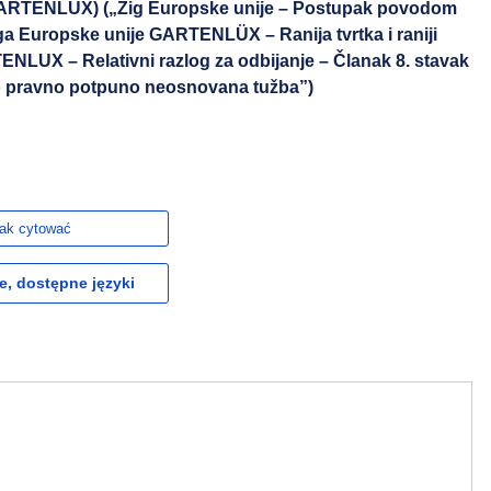
GARTENLÜX) („Žig Europske unije – Postupak povodom
iga Europske unije GARTENLÜX – Ranija tvrtka i raniji
ENLUX – Relativni razlog za odbijanje – Članak 8. stavak
to pravno potpuno neosnovana tužba”)
ak cytować
e, dostępne języki