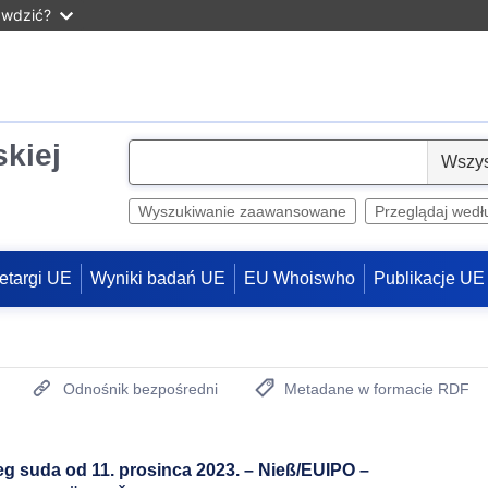
awdzić?
skiej
S
e
l
Wyszukiwanie zaawansowane
Przeglądaj wedł
e
c
etargi UE
Wyniki badań UE
EU Whoiswho
Publikacje UE
t
Odnośnik bezpośredni
Metadane w formacie RDF
(otwiera nowe okno)
g suda od 11. prosinca 2023. – Nieß/EUIPO –