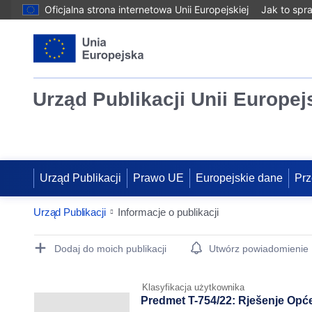
Oficjalna strona internetowa Unii Europejskiej
Jak to spr
Urząd Publikacji Unii Europej
Urząd Publikacji
Prawo UE
Europejskie dane
Prz
Urząd Publikacji
Informacje o publikacji
Publication Detail Actions Portlet
Dodaj do moich publikacji
Utwórz powiadomienie
Klasyfikacja użytkownika
Predmet T-754/22: Rješenje Opće