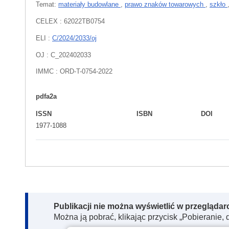
Temat:
materiały budowlane
,
prawo znaków towarowych
,
szkło
CELEX : 62022TB0754
ELI :
C/2024/2033/oj
OJ : C_202402033
IMMC : ORD-T-0754-2022
pdfa2a
ISSN
ISBN
DOI
1977-1088
Note:
Publikacji nie można wyświetlić w przegląda
Można ją pobrać, klikając przycisk „Pobieranie, 