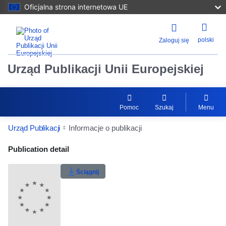
Oficjalna strona internetowa UE
polski
Zaloguj się
Urząd Publikacji Unii Europejskiej
Pomoc
Szukaj
Menu
Urząd Publikacji
Informacje o publikacji
Publication Detail Actions Portlet
Publication detail
Klasyfikacja użytkownika
Ściągnij