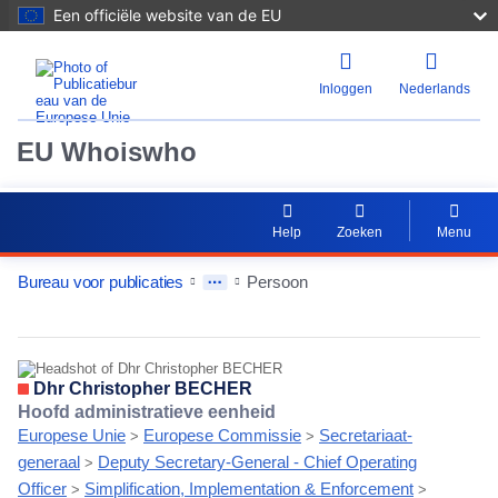
Een officiële website van de EU
Inloggen
Nederlands
EU Whoiswho
Help
Zoeken
Menu
Bureau voor publicaties
Persoon
EntityDetailActions
Dhr Christopher BECHER
Hoofd administratieve eenheid
Europese Unie
Europese Commissie
Secretariaat-
>
>
generaal
Deputy Secretary-General - Chief Operating
>
Officer
Simplification, Implementation & Enforcement
>
>