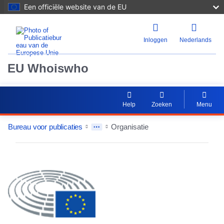
Een officiële website van de EU
Inloggen
Nederlands
EU Whoiswho
Help
Zoeken
Menu
Bureau voor publicaties
Organisatie
EntityDetailActions