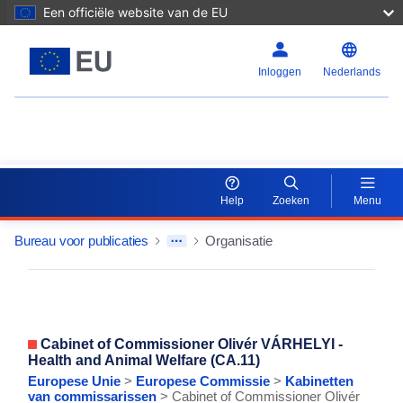
Een officiële website van de EU
Inloggen
Nederlands
EU Whoiswho
Help
Zoeken
Menu
Bureau voor publicaties
Organisatie
EntityDetailActions
Cabinet of Commissioner Olivér VÁRHELYI -
Health and Animal Welfare (CA.11)
Europese Unie
>
Europese Commissie
>
Kabinetten
van commissarissen
> Cabinet of Commissioner Olivér