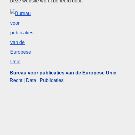
Bureau voor publicaties van d
Deze website wordt beheerd door:
Bureau voor publicaties van de Europese Unie
Recht | Data | Publicaties