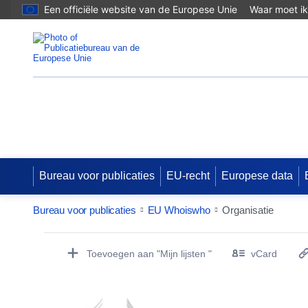
Een officiële website van de Europese Unie
Waar moet ik
EU Whoiswho
Bureau voor publicaties
EU-recht
Europese data
Bureau voor publicaties
EU Whoiswho
Organisatie
EntityDetailActions
Toevoegen aan "Mijn lijsten "
vCard
(Opent een nieuw v