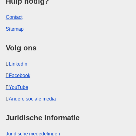
e Europese Unie
Hulp nodig?
Contact
Sitemap
Volg ons
LinkedIn
Facebook
YouTube
Andere sociale media
Juridische informatie
Juridische mededelingen