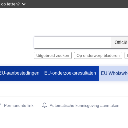
 op letten?
S
e
l
Uitgebreid zoeken
Op onderwerp bladeren
e
c
EU-aanbestedingen
EU-onderzoeksresultaten
EU Whoiswh
t
Permanente link
Automatische kennisgeving aanmaken
enster)