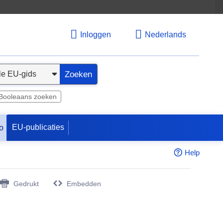
Inloggen
Nederlands
Zoeken
Booleaans zoeken
EU-publicaties
o
Help
Gedrukt
Embedden