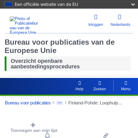
Een officiële website van de EU
Inloggen
Nederlands
Bureau voor publicaties van de
Europese Unie
Overzicht openbare
aanbestedingsprocedures
Help
Zoeken
Menu
Bureau voor publicaties
Finland-Pohde: Loophulpmiddelen
Procurement Detail Actions Portlet
Toevoegen aan mijn lijst