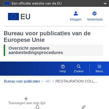
Een officiële website van de EU
Inloggen
Nederlands
Bureau voor publicaties van de
Europese Unie
Overzicht openbare
aanbestedingsprocedures
Help
Zoeken
Menu
Bureau voor publicaties
RESTAURATION COLLECTIVE - FOURNITURE ET PRODUCTION DES REPAS
Procurement Detail Actions Portlet
Toevoegen aan mijn lijst