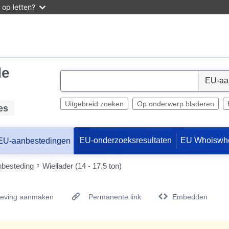
 op letten?
de
S
e
l
Uitgebreid zoeken
Op onderwerp bladeren
es
e
c
EU-onderzoeksresultaten
EU Whoiswh
EU-aanbestedingen
t
nbesteding
Wiellader (14 - 17,5 ton)
geving aanmaken
Permanente link
Embedden