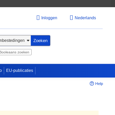
Inloggen
Nederlands
Zoeken
Booleaans zoeken
o
EU-publicaties
Help