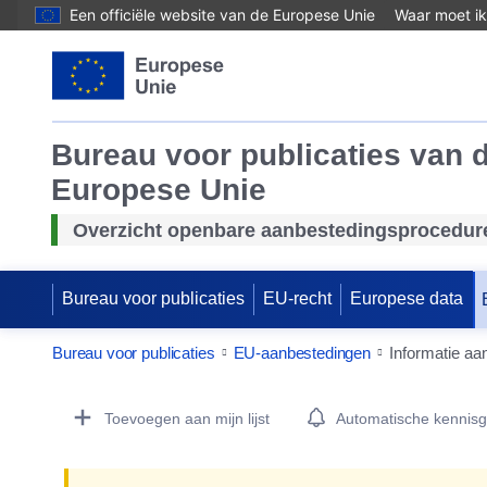
Een officiële website van de Europese Unie
Waar moet ik
Bureau voor publicaties van 
Europese Unie
Overzicht openbare aanbestedingsprocedur
Bureau voor publicaties
EU-recht
Europese data
Bureau voor publicaties
EU-aanbestedingen
Informatie aa
Procurement Detail Actions Portlet
Toevoegen aan mijn lijst
Automatische kennis