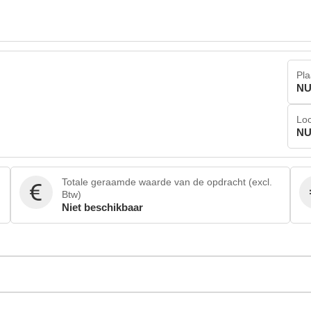
Pla
NU
Loc
NU
Totale geraamde waarde van de opdracht (excl.
Btw)
Niet beschikbaar