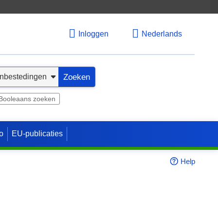
Inloggen
Nederlands
Zoeken
Booleaans zoeken
o
EU-publicaties
Help