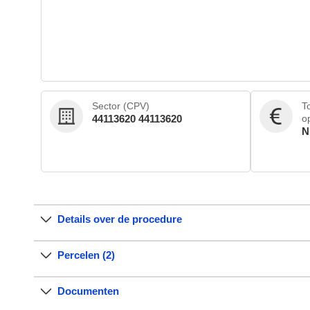
Sector (CPV)
T
44113620 44113620
o
N
Details over de procedure
Percelen (2)
Documenten