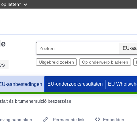
 op letten?
de
S
e
l
Uitgebreid zoeken
Op onderwerp bladeren
es
e
c
EU-onderzoeksresultaten
EU Whoiswh
EU-aanbestedingen
t
zfalt és bitumenemulzió beszerzése
geving aanmaken
Permanente link
Embedden