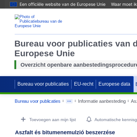
Een officiële website van de Europese Unie
Waar moet ik
Bureau voor publicaties van 
Europese Unie
Overzicht openbare aanbestedingsprocedur
Bureau voor publicaties
EU-recht
Europese data
Bureau voor publicaties
Informatie aanbesteding
As
Procurement Detail Actions Portlet
Toevoegen aan mijn lijst
Automatische kennis
Aszfalt és bitumenemulzió beszerzése