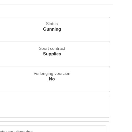
Status
Gunning
Soort contract
Supplies
Verlenging voorzien
No
ats van uitvoering