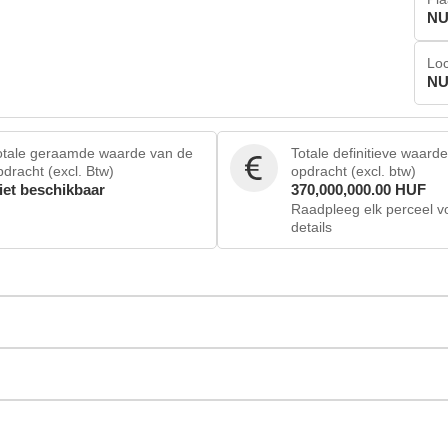
NU
Loc
NU
otale geraamde waarde van de
Totale definitieve waard
pdracht (excl. Btw)
opdracht (excl. btw)
iet beschikbaar
370,000,000.00 HUF
Raadpleeg elk perceel v
details