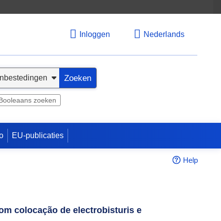
Inloggen
Nederlands
Zoeken
Booleaans zoeken
o
EU-publicaties
Help
om colocação de electrobisturis e