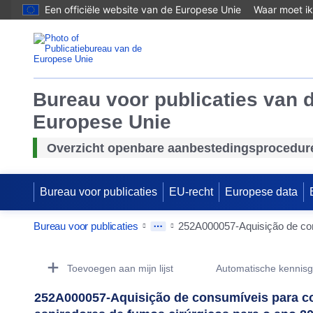
Een officiële website van de Europese Unie
Waar moet ik
Bureau voor publicaties van 
Europese Unie
Overzicht openbare aanbestedingsprocedur
Bureau voor publicaties
EU-recht
Europese data
Bureau voor publicaties
Procurement Detail Actions Portlet
Toevoegen aan mijn lijst
Automatische kennis
252A000057-Aquisição de consumíveis para cor