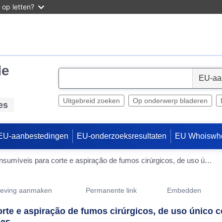
 op letten?
de
S
e
l
Uitgebreid zoeken
Op onderwerp bladeren
es
e
c
EU-aanbestedingen
EU-onderzoeksresultaten
EU Whoiswh
t
252A000057-Aquisição de consumíveis para corte e aspiração de fumos cirúrgicos, de uso único com colocação de electrobisturis e aspiradores de fumos cirúrgicos para o ano 2025
geving aanmaken
Permanente link
Embedden
te e aspiração de fumos cirúrgicos, de uso único c