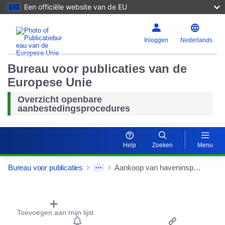
Een officiële website van de EU
Inloggen
Nederlands
Bureau voor publicaties van de
Europese Unie
Overzicht openbare
aanbestedingsprocedures
Help
Zoeken
Menu
Bureau voor publicaties
Aankoop van haveninspectie- en reparatiediensten op de veerboot Klaipėda
Procurement Detail Actions Portlet
Toevoegen aan mijn lijst