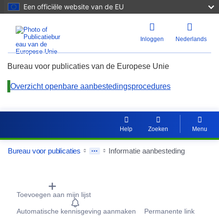
Een officiële website van de EU
Inloggen
Nederlands
Bureau voor publicaties van de Europese Unie
Overzicht openbare aanbestedingsprocedures
Opnieuw 
Inzoome
Help
Zoeken
Menu
Uitzoom
Bureau voor publicaties
Informatie aanbesteding
Procurement Detail Actions Portlet
Toevoegen aan mijn lijst
Automatische kennisgeving aanmaken
Permanente link