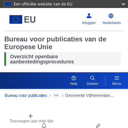
Een officiële website van de EU
Inloggen
Nederlands
Bureau voor publicaties van de
Europese Unie
Overzicht openbare
aanbestedingsprocedures
Help
Zoeken
Menu
Bureau voor publicaties
Gemeente Vijfheerenlanden - Personeelsinformatie- en salarissysteem
Procurement Detail Actions Portlet
Toevoegen aan mijn lijst