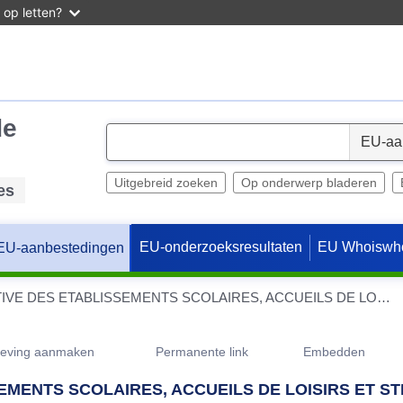
 op letten?
de
S
e
l
Uitgebreid zoeken
Op onderwerp bladeren
es
e
c
EU-onderzoeksresultaten
EU Whoiswh
EU-aanbestedingen
t
RESTAURATION COLLECTIVE DES ETABLISSEMENTS SCOLAIRES, ACCUEILS DE LOISIRS ET STRUCTURES PETITE ENFANCE DE LA VILLE
geving aanmaken
Permanente link
Embedden
MENTS SCOLAIRES, ACCUEILS DE LOISIRS ET ST