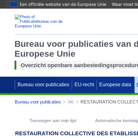
Een officiële website van de Europese Unie
Waar moet ik
Bureau voor publicaties van 
Europese Unie
Overzicht openbare aanbestedingsprocedur
Bureau voor publicaties
EU-recht
Europese data
Bureau voor publicaties
Procurement Detail Actions Portlet
Toevoegen aan mijn lijst
Automatische kennis
RESTAURATION COLLECTIVE DES ETABLISSE