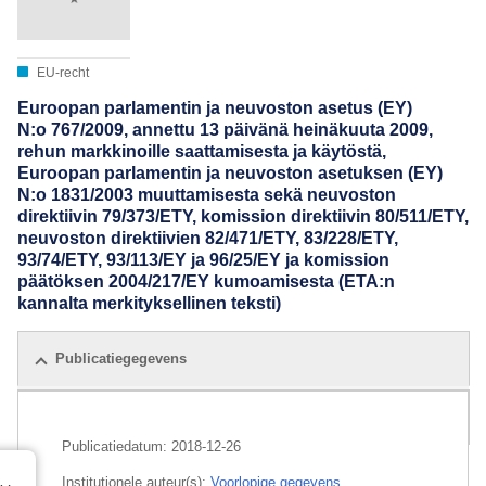
EU-recht
Euroopan parlamentin ja neuvoston asetus (EY)
N:o 767/2009, annettu 13 päivänä heinäkuuta 2009,
rehun markkinoille saattamisesta ja käytöstä,
Euroopan parlamentin ja neuvoston asetuksen (EY)
N:o 1831/2003 muuttamisesta sekä neuvoston
direktiivin 79/373/ETY, komission direktiivin 80/511/ETY,
neuvoston direktiivien 82/471/ETY, 83/228/ETY,
93/74/ETY, 93/113/EY ja 96/25/EY ja komission
päätöksen 2004/217/EY kumoamisesta (ETA:n
kannalta merkityksellinen teksti)
Publicatiegegevens
Alle uitgaven
Publicatiedatum:
2018-12-26
Institutionele auteur(s):
Voorlopige gegevens