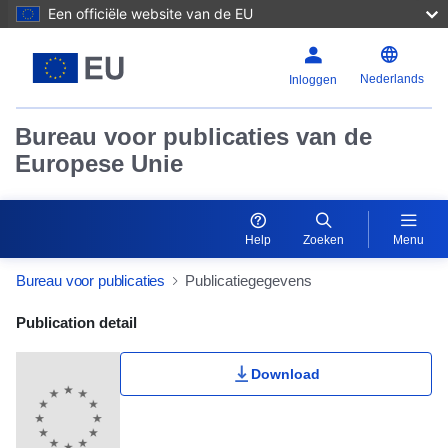
Een officiële website van de EU
Nederlands
Inloggen
Bureau voor publicaties van de
Europese Unie
Help
Zoeken
Menu
Bureau voor publicaties
Publicatiegegevens
Publication Detail Actions Portlet
Publication detail
Download