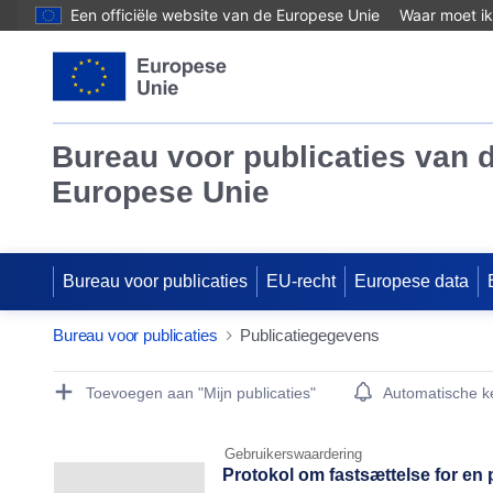
Een officiële website van de Europese Unie
Waar moet ik
Bureau voor publicaties van 
Europese Unie
Bureau voor publicaties
EU-recht
Europese data
Bureau voor publicaties
Publicatiegegevens
Publication Detail Actions Portlet
Toevoegen aan "Mijn publicaties"
Automatische 
Gebruikerswaardering
Protokol om fastsættelse for en p