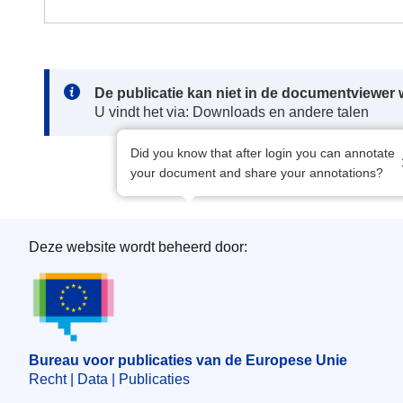
Note:
De publicatie kan niet in de documentviewe
U vindt het via: Downloads en andere talen
Did you know that after login you can annotate
your document and share your annotations?
Deze website wordt beheerd door:
Bureau voor publicaties van de Europese Unie
Bureau voor publicaties van de Europese Unie
Recht | Data | Publicaties