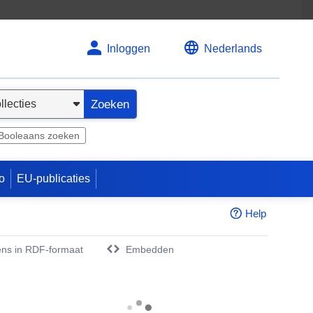
Inloggen
Nederlands
Zoeken
Booleaans zoeken
o
EU-publicaties
Help
ns in RDF-formaat
Embedden
w venster)