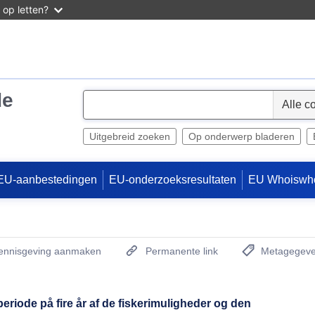
 op letten?
de
S
e
l
Uitgebreid zoeken
Op onderwerp bladeren
e
c
EU-aanbestedingen
EU-onderzoeksresultaten
EU Whoiswh
t
kennisgeving aanmaken
Permanente link
Metagegeve
(Opent een nieu
eriode på fire år af de fiskerimuligheder og den