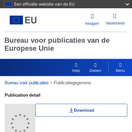
Een officiële website van de EU
Nederlands
Inloggen
Bureau voor publicaties van de
Europese Unie
Help
Zoeken
Menu
Bureau voor publicaties
Publicatiegegevens
Publication Detail Actions Portlet
Publication detail
Download