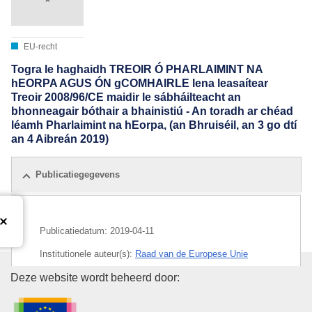
EU-recht
Togra le haghaidh TREOIR Ó PHARLAIMINT NA
hEORPA AGUS ÓN gCOMHAIRLE lena leasaítear
Treoir 2008/96/CE maidir le sábháilteacht an
bhonneagair bóthair a bhainistiú - An toradh ar chéad
léamh Pharlaimint na hEorpa, (an Bhruiséil, an 3 go dtí
an 4 Aibreán 2019)
Publicatiegegevens
Publicatiedatum:
2019-04-11
Institutionele auteur(s):
Raad van de Europese Unie
Bureau voor publicaties van de
Deze website wordt beheerd door:
IMMC : ST 8059 2019 INIT