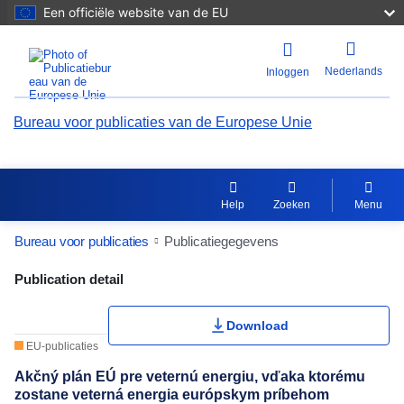
Een officiële website van de EU
Nederlands
Inloggen
Bureau voor publicaties van de Europese Unie
Help
Zoeken
Menu
Bureau voor publicaties
Publicatiegegevens
Publication Detail Actions Portlet
Publication detail
Download
EU-publicaties
Akčný plán EÚ pre veternú energiu, vďaka ktorému
zostane veterná energia európskym príbehom