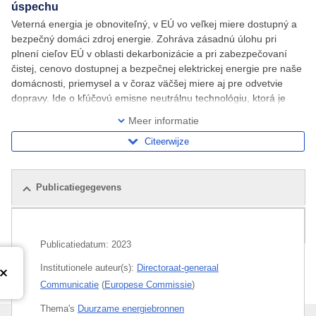
úspechu
Veterná energia je obnoviteľný, v EÚ vo veľkej miere dostupný a
bezpečný domáci zdroj energie. Zohráva zásadnú úlohu pri
plnení cieľov EÚ v oblasti dekarbonizácie a pri zabezpečovaní
čistej, cenovo dostupnej a bezpečnej elektrickej energie pre naše
domácnosti, priemysel a v čoraz väčšej miere aj pre odvetvie
dopravy. Ide o kľúčovú emisne neutrálnu technológiu, ktorá je
potrebná v záujme zvýšenia
Meer informatie
Citeerwijze
Publicatiegegevens
Gerelateerde publicaties
Publicatiedatum:
2023
Institutionele auteur(s):
Directoraat-generaal
Communicatie
(
Europese Commissie
)
Thema's
Duurzame energiebronnen